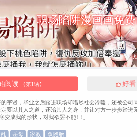
职场陷阱漫画画免费
状
始阅读
好看
(第1话)
开的宇贤，毕业之后踏进职场却嚐尽社会冷暖，还被公司同
决定要以其人之道，还治其人之身，并让对方一步步踏进
底变成我的形状，对我欲罢不能!!」
淫乱
岳母
家教
双胞胎