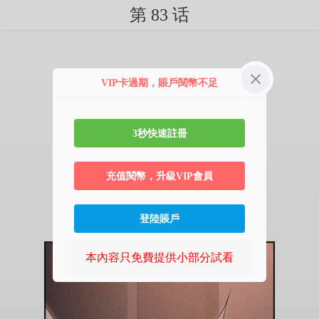
第 83 话
VIP卡過期，賬戶閱幣不足
3秒快速註冊
充值閱幣，升級VIP會員
登陸賬戶
本內容只免費提供小部分試看