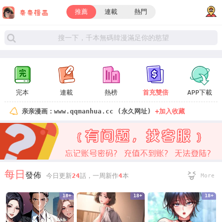
推薦
連載
熱門
完本
連載
熱榜
首充雙倍
APP下載
亲亲漫画：www.qqmanhua.cc (永久网址)
+加入收藏
每日
發佈
今日更新
24
話，一周新作
4
本
More
18+
18+
18+