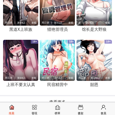
周日更 | 第69話
連載
周日更 | 第51話
連載
更 | 第29話
連載
黑道X上班族
猎艳管理员
馆长是大野狼
18+
18+
18+
周日更 | 第60話
連載
周日更 | 第71話
連載
周日更 | 第106話
連載
上班不要太认真
民宿精营中
韶恩
查看更多
推薦
發現
榜單
書架
會員