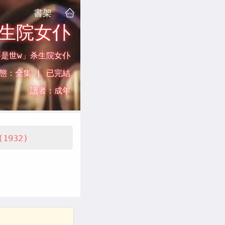
書架
杀生院女仆
不是世w」杀生院女仆
態：
全集 |
已完結
讀者：
成年
(1932)