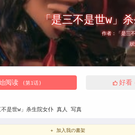
「是三不是世w」
作者：
「是三
狀
始阅读
好看
(第1话)
三不是世w」杀生院女仆
真人
写真
+ 加入我の書架