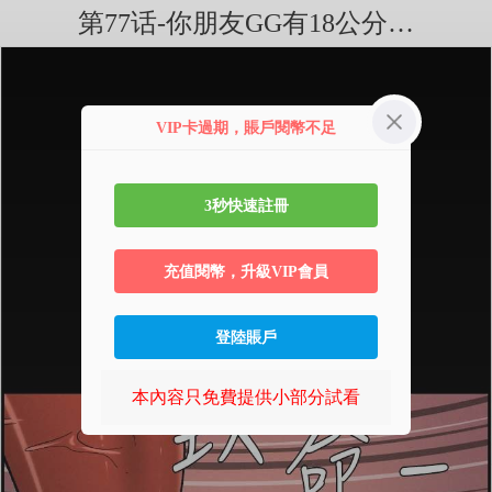
第77话-你朋友GG有18公分…
VIP卡過期，賬戶閱幣不足
3秒快速註冊
充值閱幣，升級VIP會員
登陸賬戶
本內容只免費提供小部分試看