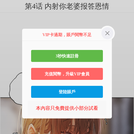
第4话 内射你老婆报答恩情
VIP卡過期，賬戶閱幣不足
3秒快速註冊
充值閱幣，升級VIP會員
登陸賬戶
本內容只免費提供小部分試看