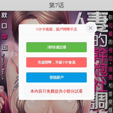
第7话
VIP卡過期，賬戶閱幣不足
3秒快速註冊
充值閱幣，升級VIP會員
登陸賬戶
本內容只免費提供小部分試看