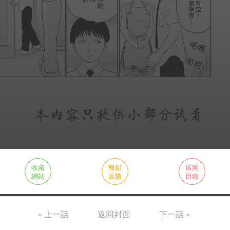
收藏
報錯
展開
網站
反饋
目錄
« 上一話
返回封面
下一話 »